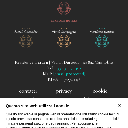
Residence Garden | Via C. Darbedo - 28822 Cannobio
Tel:
+39 0323 71 481
Mail:
[email protected]
P.IVA: 01322720036
contatti
privacy
cookie
dati societari
accessibilità
X
Questo sito web utilizza i cookie
appartamenti vacanze
Questo sito web e la pagina web di prenotazione utilizzano cookie tecnici
cannobio
e, solo previo tuo consenso, cookies analitici e di marketing per pubblicità
mirata e personalizzazione degli annunci. Per acconsentire